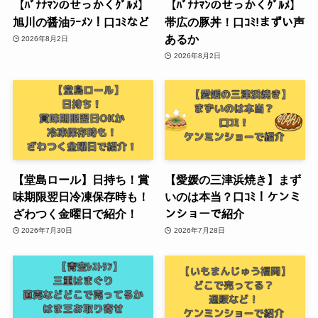
【ﾊﾞﾅﾅﾏﾝのせっかくｸﾞﾙﾒ】
【ﾊﾞﾅﾅﾏﾝのせっかくｸﾞﾙﾒ】
旭川の醤油ﾗｰﾒﾝ！口ｺﾐなど
帯広の豚丼！口ｺﾐ!まずい声
あるか
2026年8月2日
2026年8月2日
【堂島ロール】日持ち！賞
【愛媛の三津浜焼き】まず
味期限翌日冷凍保存時も！
いのは本当？口ｺﾐ！ケンミ
ざわつく金曜日で紹介！
ンショーで紹介
2026年7月30日
2026年7月28日