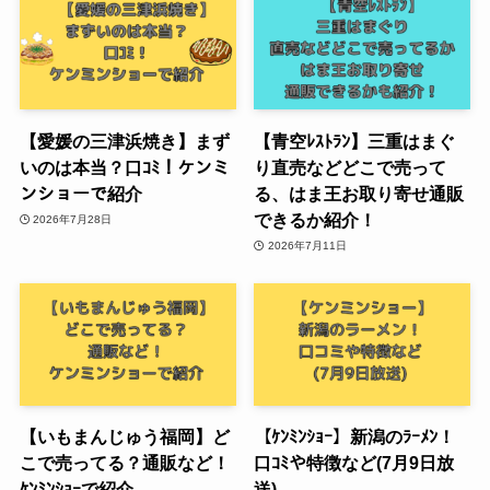
【愛媛の三津浜焼き】まず
【青空ﾚｽﾄﾗﾝ】三重はまぐ
いのは本当？口ｺﾐ！ケンミ
り直売などどこで売って
ンショーで紹介
る、はま王お取り寄せ通販
できるか紹介！
2026年7月28日
2026年7月11日
【いもまんじゅう福岡】ど
【ｹﾝﾐﾝｼｮｰ】新潟のﾗｰﾒﾝ！
こで売ってる？通販など！
口ｺﾐや特徴など(7月9日放
ｹﾝﾐﾝｼｮｰで紹介
送)