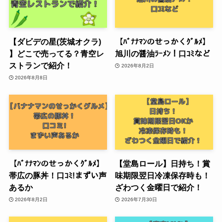
【ダビデの星(茨城オクラ)
【ﾊﾞﾅﾅﾏﾝのせっかくｸﾞﾙﾒ】
】どこで売ってる？青空レ
旭川の醤油ﾗｰﾒﾝ！口ｺﾐなど
ストランで紹介！
2026年8月2日
2026年8月8日
【ﾊﾞﾅﾅﾏﾝのせっかくｸﾞﾙﾒ】
【堂島ロール】日持ち！賞
帯広の豚丼！口ｺﾐ!まずい声
味期限翌日冷凍保存時も！
あるか
ざわつく金曜日で紹介！
2026年8月2日
2026年7月30日