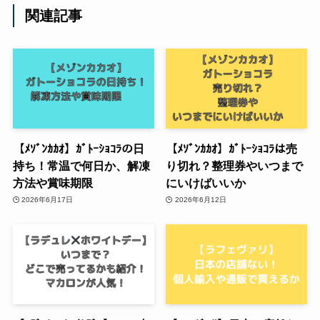
関連記事
【ﾒｿﾞﾝｶｶｵ】ｶﾞﾄｰｼｮｺﾗの日
【ﾒｿﾞﾝｶｶｵ】ｶﾞﾄｰｼｮｺﾗは売
持ち！常温で何日か、解凍
り切れ？整理券やいつまで
方法や賞味期限
にいけばいいか
2026年6月17日
2026年6月12日