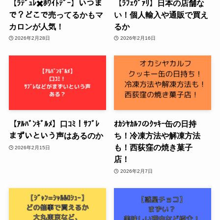
【ﾗﾃﾞｭﾚ✖️ﾎﾜｲﾄﾃﾞｰ】いつま
【ﾗﾌｪｳﾞｧﾘ】日本の店舗な
で？どこで売ってるかもマ
い！個人輸入や通販で買え
カロンが人気！
るか
2026年2月28日
2026年2月16日
【ｱﾙﾊﾞﾝｷﾞﾙﾒ】口ｺﾐ！ｻﾌﾞﾚ
ｵｶｼﾔｶﾙﾌのｸｯｷｰ缶の日持
まずいという声はあるのか
ち！冷凍方法や解凍方法
も！西荻窪の焼き菓子
2026年2月15日
店！
2026年2月7日