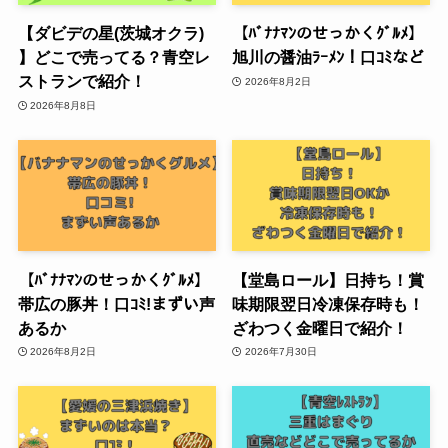
【ダビデの星(茨城オクラ)
【ﾊﾞﾅﾅﾏﾝのせっかくｸﾞﾙﾒ】
】どこで売ってる？青空レ
旭川の醤油ﾗｰﾒﾝ！口ｺﾐなど
ストランで紹介！
2026年8月2日
2026年8月8日
【ﾊﾞﾅﾅﾏﾝのせっかくｸﾞﾙﾒ】
【堂島ロール】日持ち！賞
帯広の豚丼！口ｺﾐ!まずい声
味期限翌日冷凍保存時も！
あるか
ざわつく金曜日で紹介！
2026年8月2日
2026年7月30日