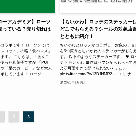
ローアカデミア】ローソ
【ちいかわ】ロッテのステッカー
売っている？売り切れは
どこでもらえる？シールの対象店
とともに紹介！
コラボです！ ローソンでは、
ちいかわとロッテがコラボし、対象のチョ
マスコット」の略「食べマス」
を3つ買うとちいかわのステッカーがもら
ます。 こちらは、「あんこ、
す。 以下のようなステッカーです。 💝 ロ
使った和菓子ですが 「PUI
テ × ちいかわ 🍫昨日セブンからもらって
ー」や「星のカービー」など大人
よ♡可愛すぎて開けられない⋆⸜꒰ ᵕ͚̈ ꒱⸝⋆
ボしています！ ローソ...
pic.twitter.com/Pw13DJHMR2— ロ ミ ナ...
2023年1月8日
1
2
3