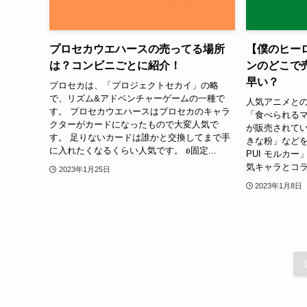
プロセカウエハースの売ってる場所
【僕のヒー
は？コンビニごとに紹介！
ンのどこで
早い？
プロセカは、「プロジェクトセカイ」の略
で、リズム&アドベンチャーゲームの一種で
人気アニメとの
す。 プロセカウエハースはプロセカのキャラ
「食べられる
クターがカードになったもので大変人気で
が販売されてい
す。 足りないカードは誰かと交換してまで手
きな粉」などを
に入れたくなるくらい人気です。 ʚ固定...
PUI モルカ
気キャラとコラ
2023年1月25日
2023年1月8日