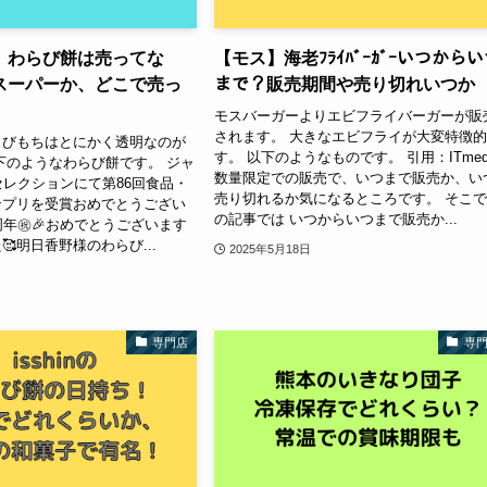
】わらび餅は売ってな
【モス】海老ﾌﾗｲﾊﾞｰｶﾞｰいつから
スーパーか、どこで売っ
まで？販売期間や売り切れいつか
モスバーガーよりエビフライバーガーが販
されます。 大きなエビフライが大変特徴
らびもちはとにかく透明なのが
す。 以下のようなものです。 引用：ITmed
下のようなわらび餅です。 ジャ
数量限定での販売で、いつまで販売か、い
セレクションにて第86回食品・
売り切れるか気になるところです。 そこ
ンプリを受賞おめでとうござい
の記事では いつからいつまで販売か...
周年㊗️🎉おめでとうございます
た🥰明日香野様のわらび...
2025年5月18日
専門店
専