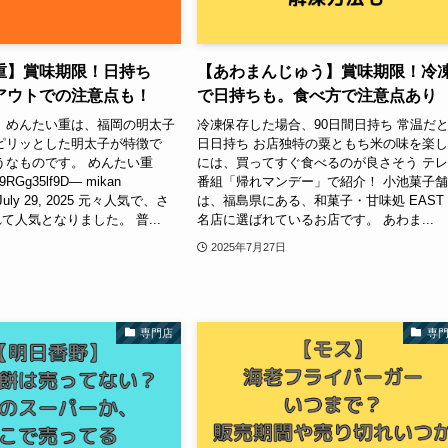
重】賞味期限！日持ち
【あわまんじゅう】賞味期限！冷
アウトでの注意点も！
で日持ちも。食べ方で注意点あり
 めんたい重は、福岡の明太子
冷凍保存した場合、90日間日持ち 常温だと
ピリッとした明太子が特徴で
日日持ち お店独特の粟ともち米の味を楽
うなものです。 めんたい重
には、買ってすぐ食べるのが良さそう テ
m/9RGg35lf9D— mikan
番組「帰れマンデー」で紹介！ 小池菓子
) July 29, 2025 元々人気で、さ
は、福島県にある、和菓子・甘味処 EAST
て人気となりました。 普...
名店に選ばれているお店です。 あわま...
2025年7月27日
専門店
専