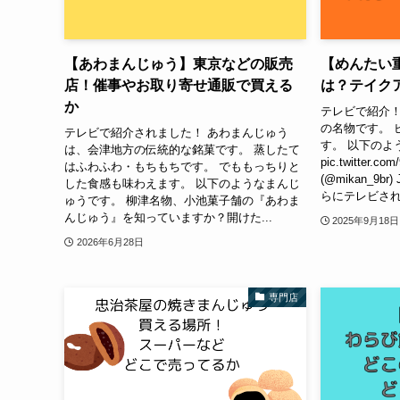
【あわまんじゅう】東京などの販売
【めんたい
店！催事やお取り寄せ通販で買える
は？テイク
か
テレビで紹介！
の名物です。 
テレビで紹介されました！ あわまんじゅう
す。 以下のよ
は、会津地方の伝統的な銘菓です。 蒸したて
pic.twitter.co
はふわふわ・もちもちです。 でももっちりと
(@mikan_9br
した食感も味わえます。 以下のようなまんじ
らにテレビされ
ゅうです。 柳津名物、小池菓子舗の『あわま
んじゅう』を知っていますか？開けた...
2025年9月18日
2026年6月28日
専門店