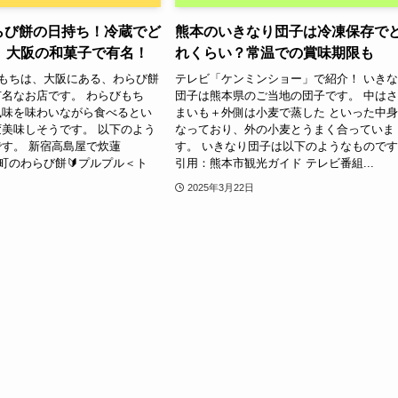
のわらび餅の日持ち！冷蔵でど
熊本のいきなり団子は冷凍保存で
、大阪の和菓子で有名！
れくらい？常温での賞味期限も
らびもちは、大阪にある、わらび餅
テレビ「ケンミンショー」で紹介！ いき
名なお店です。 わらびもち
団子は熊本県のご当地の団子です。 中は
風味を味わいながら食べるとい
まいも＋外側は小麦で蒸した といった中
美味しそうです。 以下のよう
なっており、外の小麦とうまく合っていま
す。 新宿高島屋で炊蓮
す。 いきなり団子は以下のようなもので
筋本町のわらび餅🔰プルプル＜ト
引用：熊本市観光ガイド テレビ番組...
2025年3月22日