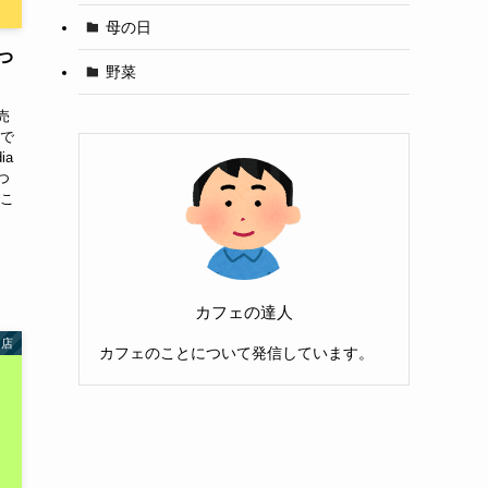
母の日
いつ
野菜
売
的で
ia
つ
でこ
カフェの達人
門店
カフェのことについて発信しています。