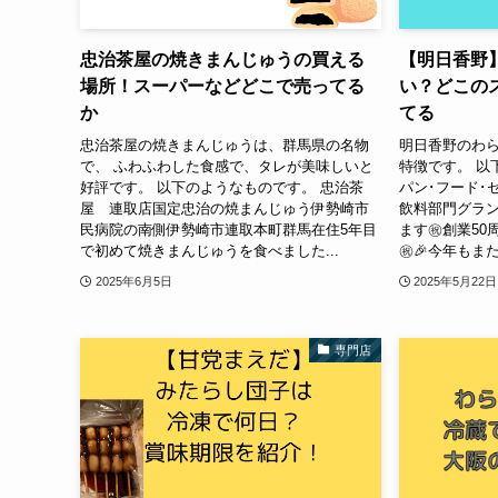
忠治茶屋の焼きまんじゅうの買える
【明日香野
場所！スーパーなどどこで売ってる
い？どこの
か
てる
忠治茶屋の焼きまんじゅうは、群馬県の名物
明日香野のわ
で、 ふわふわした食感で、タレが美味しいと
特徴です。 以
好評です。 以下のようなものです。 忠治茶
パン･フード･
屋 連取店国定忠治の焼まんじゅう伊勢崎市
飲料部門グラ
民病院の南側伊勢崎市連取本町群馬在住5年目
ます㊗️創業50
で初めて焼きまんじゅうを食べました...
㊗️🎉今年もま
2025年6月5日
2025年5月22日
専門店