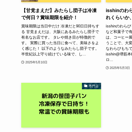
【甘党まえだ】みたらし団子は冷凍
isshin
で何日？賞味期限を紹介！
れくらいか
賞味期限は当日中だけ 冷凍だと90日日持ちす
isshinのわ
る 甘党まえだは、大阪にあるみたらし団子で
など和菓子で有
有名なお店です。 タレや焼き目が特徴的で
は、コーヒー
す。 実際に買った当日に食べて、美味さをよ
うことで、大変
く感じた！ 以下のようなみたらし団子です。
なわらびもちで
半世紀以上守り続けている味で、し...
isshin@堺
ロ...
2025年5月10日
2025年5月3日
専門店