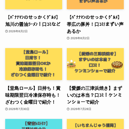
【ﾊﾞﾅﾅﾏﾝのせっかくｸﾞﾙﾒ】
【ﾊﾞﾅﾅﾏﾝのせっかくｸﾞﾙﾒ】
旭川の醤油ﾗｰﾒﾝ！口ｺﾐなど
帯広の豚丼！口ｺﾐ!まずい声
あるか
2026年8月2日
2026年8月2日
【堂島ロール】日持ち！賞
【愛媛の三津浜焼き】まず
味期限翌日冷凍保存時も！
いのは本当？口ｺﾐ！ケンミ
ざわつく金曜日で紹介！
ンショーで紹介
2026年7月30日
2026年7月28日