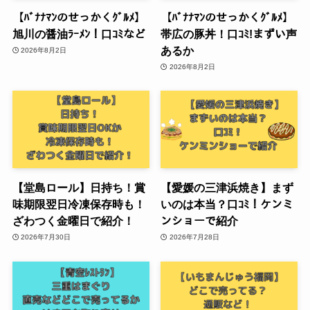
【ﾊﾞﾅﾅﾏﾝのせっかくｸﾞﾙﾒ】
【ﾊﾞﾅﾅﾏﾝのせっかくｸﾞﾙﾒ】
旭川の醤油ﾗｰﾒﾝ！口ｺﾐなど
帯広の豚丼！口ｺﾐ!まずい声
あるか
2026年8月2日
2026年8月2日
【堂島ロール】日持ち！賞
【愛媛の三津浜焼き】まず
味期限翌日冷凍保存時も！
いのは本当？口ｺﾐ！ケンミ
ざわつく金曜日で紹介！
ンショーで紹介
2026年7月30日
2026年7月28日