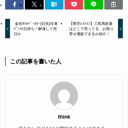
金谷ﾎﾃﾙﾍﾞｰｶﾘｰ(日光)冷凍
【青空ﾚｽﾄﾗﾝ】三島馬鈴薯
ﾊﾟﾝの日持ち！解凍して何
はどこで売ってる、お取り
日か
寄せ通販できるか紹介！
この記事を書いた人
think