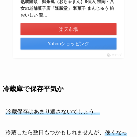
熟成饅頭 御茶萬（おちゃまん）8個入 福岡・八
女の老舗菓子店「隆勝堂」 和菓子 まんじゅう 餡
おいしい 贅…
楽天市場
Yahooショッピング
ポチップ
冷蔵庫で保存平気か
冷蔵保存はあまり適さないでしょう。
冷蔵したら数日もつかもしれませんが、
硬くなっ