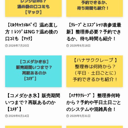
【ﾐﾙｸｷｬﾗﾒﾙﾊﾟｲ】温め直し
【ｸﾚｰﾌﾟとｴｽﾌﾟﾚｯｿ表参道最
方！ﾚﾝｼﾞはNG？温め後の
新】整理券必要？予約でき
口ｺﾐも【ﾏｯｸ】
るか、待ち時間も紹介！
2026年7月20日
2026年6月18日
【コメダかき氷】販売期間
【ﾊﾅｻｸｸﾚｰﾌﾟ 】整理券何時
いつまで？再販あるのか
から？予約や平日土日ごと
【ｺﾒﾀﾞ】
のシステムや混雑具合！
2026年6月14日
2026年5月31日