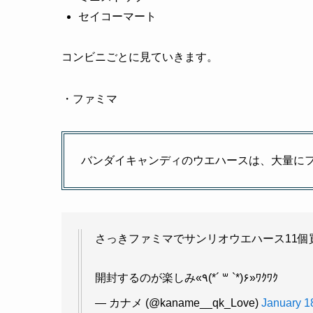
セイコーマート
コンビニごとに見ていきます。
・ファミマ
バンダイキャンディのウエハースは、大量に
さっきファミマでサンリオウエハース11個
開封するのが楽しみ«٩(*´ ꒳ `*)۶»ﾜｸﾜｸ
— カナメ (@kaname__qk_Love)
January 1