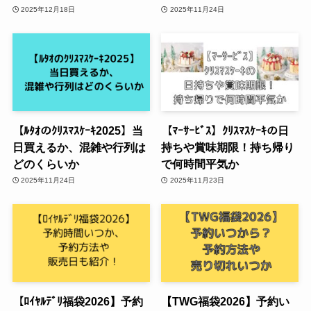
2025年12月18日
2025年11月24日
【ﾙﾀｵのｸﾘｽﾏｽｹｰｷ2025】当
【ﾏｰｻｰﾋﾞｽ】ｸﾘｽﾏｽｹｰｷの日
日買えるか、混雑や行列は
持ちや賞味期限！持ち帰り
どのくらいか
で何時間平気か
2025年11月24日
2025年11月23日
【ﾛｲﾔﾙﾃﾞﾘ福袋2026】予約
【TWG福袋2026】予約い