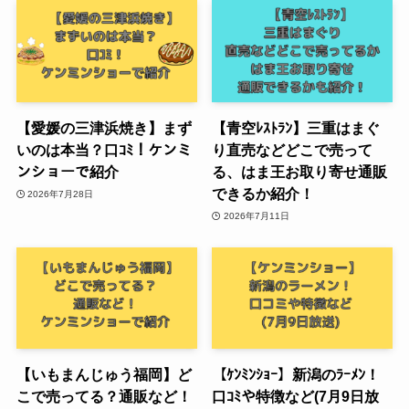
【愛媛の三津浜焼き】まず
【青空ﾚｽﾄﾗﾝ】三重はまぐ
いのは本当？口ｺﾐ！ケンミ
り直売などどこで売って
ンショーで紹介
る、はま王お取り寄せ通販
できるか紹介！
2026年7月28日
2026年7月11日
【いもまんじゅう福岡】ど
【ｹﾝﾐﾝｼｮｰ】新潟のﾗｰﾒﾝ！
こで売ってる？通販など！
口ｺﾐや特徴など(7月9日放