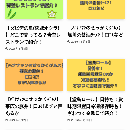
【ダビデの星(茨城オクラ)
【ﾊﾞﾅﾅﾏﾝのせっかくｸﾞﾙﾒ】
】どこで売ってる？青空レ
旭川の醤油ﾗｰﾒﾝ！口ｺﾐなど
ストランで紹介！
2026年8月2日
2026年8月8日
【ﾊﾞﾅﾅﾏﾝのせっかくｸﾞﾙﾒ】
【堂島ロール】日持ち！賞
帯広の豚丼！口ｺﾐ!まずい声
味期限翌日冷凍保存時も！
あるか
ざわつく金曜日で紹介！
2026年8月2日
2026年7月30日