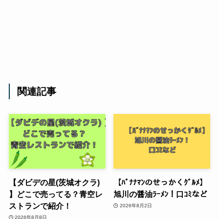
関連記事
【ダビデの星(茨城オクラ)
【ﾊﾞﾅﾅﾏﾝのせっかくｸﾞﾙﾒ】
】どこで売ってる？青空レ
旭川の醤油ﾗｰﾒﾝ！口ｺﾐなど
ストランで紹介！
2026年8月2日
2026年8月8日