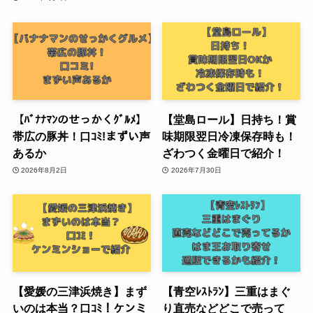
【ﾊﾞﾅﾅﾏﾝのせっかくｸﾞﾙﾒ】
【堂島ロール】日持ち！賞
帯広の豚丼！口ｺﾐ!まずい声
味期限翌日冷凍保存時も！
あるか
ざわつく金曜日で紹介！
2026年8月2日
2026年7月30日
【愛媛の三津浜焼き】まず
【青空ﾚｽﾄﾗﾝ】三重はまぐ
いのは本当？口ｺﾐ！ケンミ
り直売などどこで売って