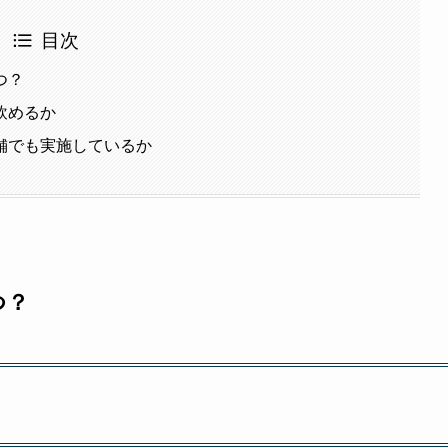
目次
つ？
飲めるか
舗でも実施しているか
つ？