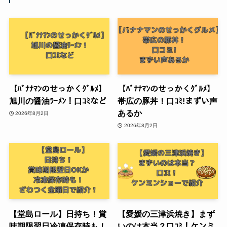
【ﾊﾞﾅﾅﾏﾝのせっかくｸﾞﾙﾒ】
【ﾊﾞﾅﾅﾏﾝのせっかくｸﾞﾙﾒ】
旭川の醤油ﾗｰﾒﾝ！口ｺﾐなど
帯広の豚丼！口ｺﾐ!まずい声
あるか
2026年8月2日
2026年8月2日
【堂島ロール】日持ち！賞
【愛媛の三津浜焼き】まず
味期限翌日冷凍保存時も！
いのは本当？口ｺﾐ！ケンミ