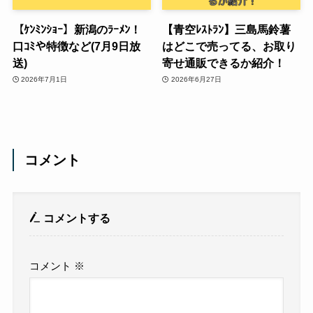
【ｹﾝﾐﾝｼｮｰ】新潟のﾗｰﾒﾝ！
【青空ﾚｽﾄﾗﾝ】三島馬鈴薯
口ｺﾐや特徴など(7月9日放
はどこで売ってる、お取り
送)
寄せ通販できるか紹介！
2026年7月1日
2026年6月27日
コメント
コメントする
コメント
※