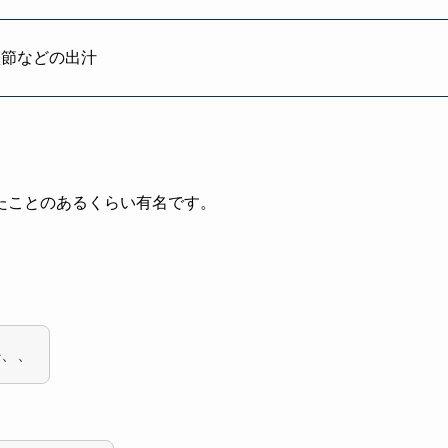
鰹節などの出汁
たことのあるくらい有名です。
か、、