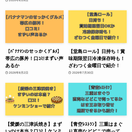
2026年8月8日
【ﾊﾞﾅﾅﾏﾝのせっかくｸﾞﾙﾒ】
【堂島ロール】日持ち！賞
帯広の豚丼！口ｺﾐ!まずい声
味期限翌日冷凍保存時も！
あるか
ざわつく金曜日で紹介！
2026年8月2日
2026年7月30日
【愛媛の三津浜焼き】まず
【青空ﾚｽﾄﾗﾝ】三重はまぐ
いのは本当？口ｺﾐ！ケンミ
り直売などどこで売って