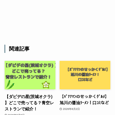
関連記事
【ダビデの星(茨城オクラ)
【ﾊﾞﾅﾅﾏﾝのせっかくｸﾞﾙﾒ】
】どこで売ってる？青空レ
旭川の醤油ﾗｰﾒﾝ！口ｺﾐなど
ストランで紹介！
2026年8月2日