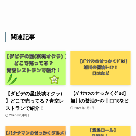
関連記事
【ダビデの星(茨城オクラ)
【ﾊﾞﾅﾅﾏﾝのせっかくｸﾞﾙﾒ】
】どこで売ってる？青空レ
旭川の醤油ﾗｰﾒﾝ！口ｺﾐなど
ストランで紹介！
2026年8月2日
2026年8月8日