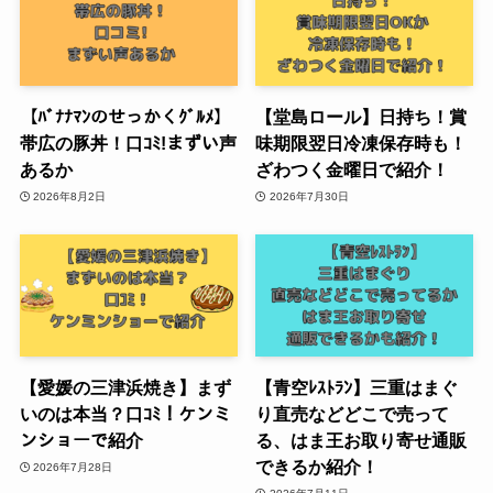
【ﾊﾞﾅﾅﾏﾝのせっかくｸﾞﾙﾒ】
【堂島ロール】日持ち！賞
帯広の豚丼！口ｺﾐ!まずい声
味期限翌日冷凍保存時も！
あるか
ざわつく金曜日で紹介！
2026年8月2日
2026年7月30日
【愛媛の三津浜焼き】まず
【青空ﾚｽﾄﾗﾝ】三重はまぐ
いのは本当？口ｺﾐ！ケンミ
り直売などどこで売って
ンショーで紹介
る、はま王お取り寄せ通販
できるか紹介！
2026年7月28日