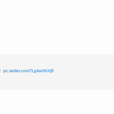
！
pic.twitter.com/7Lg4whNXjB