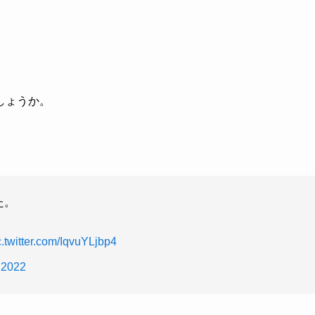
しょうか。
た。
c.twitter.com/IqvuYLjbp4
 2022