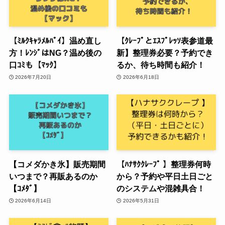
【ﾐﾙｸｷｬﾗﾒﾙﾊﾟｲ】温め直し
【ｸﾚｰﾌﾟとｴｽﾌﾟﾚｯｿ表参道最
方！ﾚﾝｼﾞはNG？温め後の
新】整理券必要？予約でき
口ｺﾐも【ﾏｯｸ】
るか、待ち時間も紹介！
2026年7月20日
2026年6月18日
【コメダかき氷】販売期間
【ﾊﾅｻｸｸﾚｰﾌﾟ 】整理券何時
いつまで？再販あるのか
から？予約や平日土日ごと
【ｺﾒﾀﾞ】
のシステムや混雑具合！
2026年6月14日
2026年5月31日