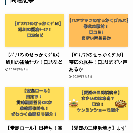
【ﾊﾞﾅﾅﾏﾝのせっかくｸﾞﾙﾒ】
【ﾊﾞﾅﾅﾏﾝのせっかくｸﾞﾙﾒ】
旭川の醤油ﾗｰﾒﾝ！口ｺﾐなど
帯広の豚丼！口ｺﾐ!まずい声
あるか
2026年8月2日
2026年8月2日
【堂島ロール】日持ち！賞
【愛媛の三津浜焼き】まず