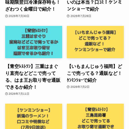
味期限翌日冷凍保存時も！
いのは本当？口ｺﾐ！ケンミ
ざわつく金曜日で紹介！
ンショーで紹介
2026年7月30日
2026年7月28日
【青空ﾚｽﾄﾗﾝ】三重はまぐ
【いもまんじゅう福岡】ど
り直売などどこで売って
こで売ってる？通販など！
る、はま王お取り寄せ通販
ｹﾝﾐﾝｼｮｰで紹介
できるか紹介！
2026年7月2日
2026年7月11日