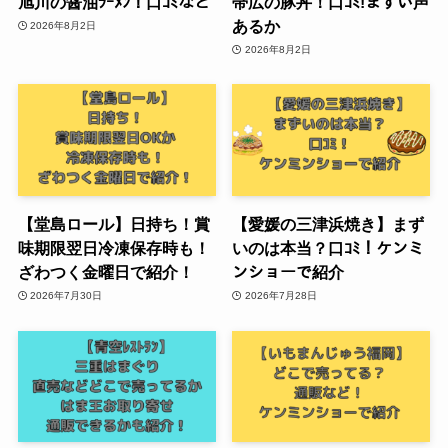
旭川の醤油ﾗｰﾒﾝ！口ｺﾐなど
帯広の豚丼！口ｺﾐ!まずい声
あるか
2026年8月2日
2026年8月2日
【堂島ロール】日持ち！賞
【愛媛の三津浜焼き】まず
味期限翌日冷凍保存時も！
いのは本当？口ｺﾐ！ケンミ
ざわつく金曜日で紹介！
ンショーで紹介
2026年7月30日
2026年7月28日