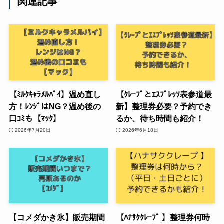
関連記事
【ﾐﾙｸｷｬﾗﾒﾙﾊﾟｲ】温め直し
【ｸﾚｰﾌﾟとｴｽﾌﾟﾚｯｿ表参道最
方！ﾚﾝｼﾞはNG？温め後の
新】整理券必要？予約でき
口ｺﾐも【ﾏｯｸ】
るか、待ち時間も紹介！
2026年7月20日
2026年6月18日
【コメダかき氷】販売期間
【ﾊﾅｻｸｸﾚｰﾌﾟ 】整理券何時