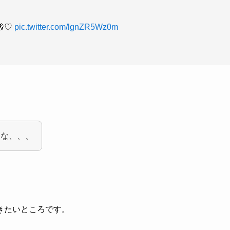
♡
pic.twitter.com/lgnZR5Wz0m
うな、、、
きたいところです。