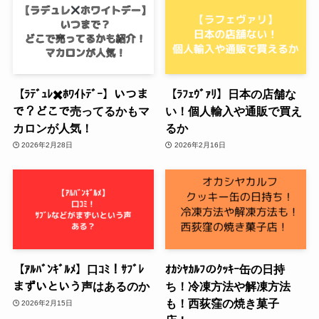
【ﾗﾃﾞｭﾚ✖️ﾎﾜｲﾄﾃﾞｰ】いつま
【ﾗﾌｪｳﾞｧﾘ】日本の店舗な
で？どこで売ってるかもマ
い！個人輸入や通販で買え
カロンが人気！
るか
2026年2月28日
2026年2月16日
【ｱﾙﾊﾞﾝｷﾞﾙﾒ】口ｺﾐ！ｻﾌﾞﾚ
ｵｶｼﾔｶﾙﾌのｸｯｷｰ缶の日持
まずいという声はあるのか
ち！冷凍方法や解凍方法
も！西荻窪の焼き菓子
2026年2月15日