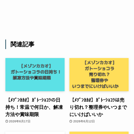
関連記事
【ﾒｿﾞﾝｶｶｵ】ｶﾞﾄｰｼｮｺﾗの日
【ﾒｿﾞﾝｶｶｵ】ｶﾞﾄｰｼｮｺﾗは売
持ち！常温で何日か、解凍
り切れ？整理券やいつまで
方法や賞味期限
にいけばいいか
2026年6月17日
2026年6月12日