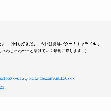
だよ…今回も好きだよ…今回は発酵バター！キャラメルは
じゅわじゅわ〜っと溶けていく錯覚に陥ります。)
t.co/1obXkFuaGQ
pic.twitter.com/GiELx67kix
023