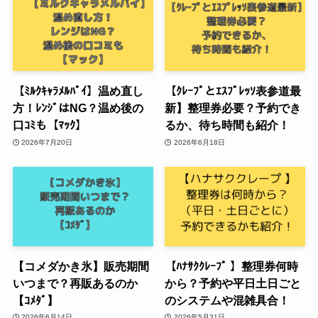
【ﾐﾙｸｷｬﾗﾒﾙﾊﾟｲ】温め直し
【ｸﾚｰﾌﾟとｴｽﾌﾟﾚｯｿ表参道最
方！ﾚﾝｼﾞはNG？温め後の
新】整理券必要？予約でき
口ｺﾐも【ﾏｯｸ】
るか、待ち時間も紹介！
2026年7月20日
2026年6月18日
【コメダかき氷】販売期間
【ﾊﾅｻｸｸﾚｰﾌﾟ 】整理券何時
いつまで？再販あるのか
から？予約や平日土日ごと
【ｺﾒﾀﾞ】
のシステムや混雑具合！
2026年6月14日
2026年5月31日