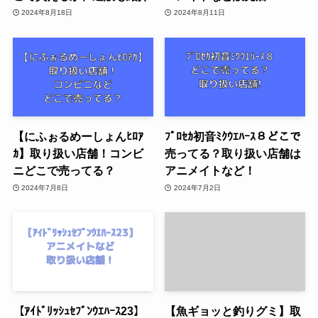
2024年8月18日
2024年8月11日
【にふぉるめーしょんﾋﾛｱ
ﾌﾟﾛｾｶ初音ﾐｸｳｴﾊｰｽ８どこで
ｶ】取り扱い店舗！コンビ
売ってる？取り扱い店舗は
ニどこで売ってる？
アニメイトなど！
2024年7月8日
2024年7月2日
【ｱｲﾄﾞﾘｯｼｭｾﾌﾞﾝｳｴﾊｰｽ23】
【魚ギョッと釣りグミ】取