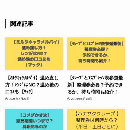
関連記事
【ﾐﾙｸｷｬﾗﾒﾙﾊﾟｲ】温め直し
【ｸﾚｰﾌﾟとｴｽﾌﾟﾚｯｿ表参道最
方！ﾚﾝｼﾞはNG？温め後の
新】整理券必要？予約でき
口ｺﾐも【ﾏｯｸ】
るか、待ち時間も紹介！
2026年7月20日
2026年6月18日