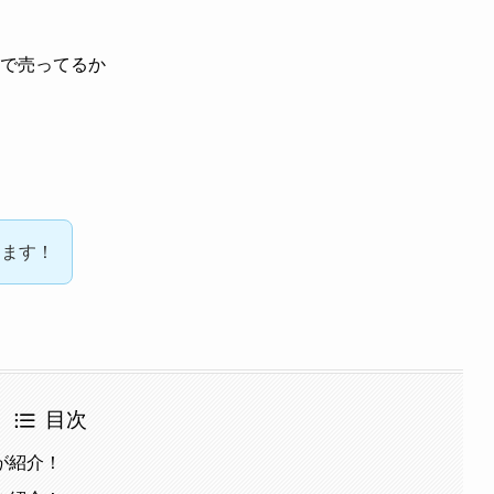
で売ってるか
きます！
目次
が紹介！