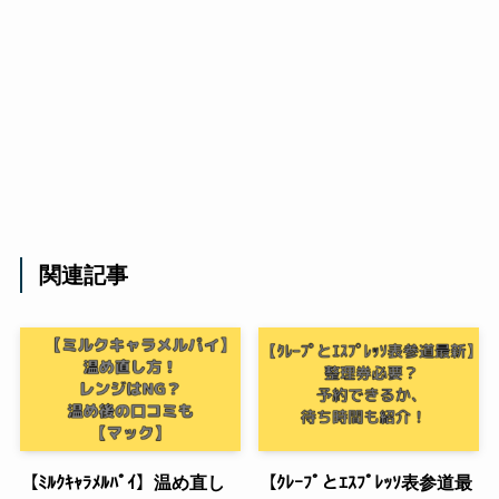
関連記事
【ﾐﾙｸｷｬﾗﾒﾙﾊﾟｲ】温め直し
【ｸﾚｰﾌﾟとｴｽﾌﾟﾚｯｿ表参道最