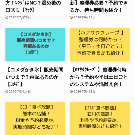
方！ﾚﾝｼﾞはNG？温め後の
新】整理券必要？予約でき
口ｺﾐも【ﾏｯｸ】
るか、待ち時間も紹介！
2026年7月20日
2026年6月18日
【コメダかき氷】販売期間
【ﾊﾅｻｸｸﾚｰﾌﾟ 】整理券何時
いつまで？再販あるのか
から？予約や平日土日ごと
【ｺﾒﾀﾞ】
のシステムや混雑具合！
2026年6月14日
2026年5月31日