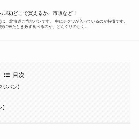
ハル味)どこで買えるか、市販など！
味)は、北海道ご当地パンです。 中にチクワが入っているのが特徴です。
札幌に来たとき必ず食べるのが、どんぐりのちく…
目次
フジパン】
ン】