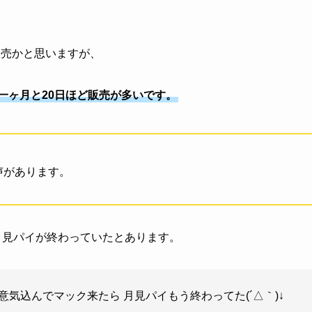
販売かと思いますが、
一ヶ月と20日ほど販売が多いです。
声があります。
月見パイが終わっていたとあります。
月見パイ食べるぞ(๑•̀ㅂ•́)و✧って意気込んでマック来たら 月見パイもう終わってた(´△｀)↓