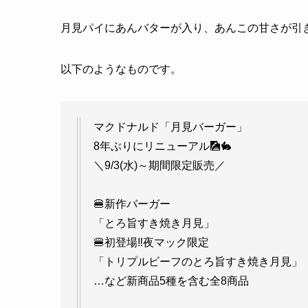
月見パイにあんバターが入り、あんこの甘さが引
以下のようなものです。
マクドナルド「月見バーガー」
8年ぶりにリニューアル🎑🐇
＼9/3(水)～期間限定販売／
🍔新作バーガー
「とろ旨すき焼き月見」
🍔初登場‼️夜マック限定
「トリプルビーフのとろ旨すき焼き月見」
…など新商品5種を含む全8商品