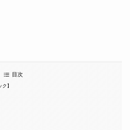
目次
ック】