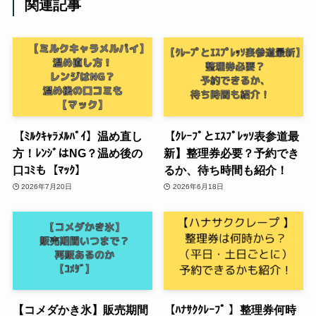
関連記事
【ﾐﾙｸｷｬﾗﾒﾙﾊﾟｲ】温め直し
【ｸﾚｰﾌﾟとｴｽﾌﾟﾚｯｿ表参道最
方！ﾚﾝｼﾞはNG？温め後の
新】整理券必要？予約でき
口ｺﾐも【ﾏｯｸ】
るか、待ち時間も紹介！
2026年7月20日
2026年6月18日
【コメダかき氷】販売期間
【ﾊﾅｻｸｸﾚｰﾌﾟ 】整理券何時