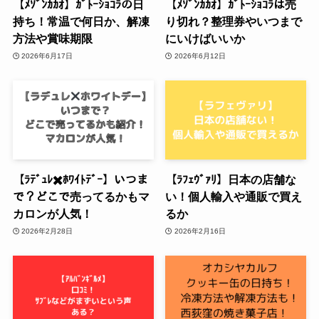
【ﾒｿﾞﾝｶｶｵ】ｶﾞﾄｰｼｮｺﾗの日
【ﾒｿﾞﾝｶｶｵ】ｶﾞﾄｰｼｮｺﾗは売
持ち！常温で何日か、解凍
り切れ？整理券やいつまで
方法や賞味期限
にいけばいいか
2026年6月17日
2026年6月12日
【ﾗﾃﾞｭﾚ✖️ﾎﾜｲﾄﾃﾞｰ】いつま
【ﾗﾌｪｳﾞｧﾘ】日本の店舗な
で？どこで売ってるかもマ
い！個人輸入や通販で買え
カロンが人気！
るか
2026年2月28日
2026年2月16日