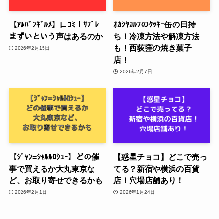
【ｱﾙﾊﾞﾝｷﾞﾙﾒ】口ｺﾐ！ｻﾌﾞﾚ
ｵｶｼﾔｶﾙﾌのｸｯｷｰ缶の日持
まずいという声はあるのか
ち！冷凍方法や解凍方法
も！西荻窪の焼き菓子
2026年2月15日
店！
2026年2月7日
【ｼﾞｬﾝ=ｼｬﾙﾙﾛｼｭｰ】どの催
【惑星チョコ】どこで売っ
事で買えるか大丸東京な
てる？新宿や横浜の百貨
ど、お取り寄せできるかも
店！穴場店舗あり！
2026年2月1日
2026年1月24日