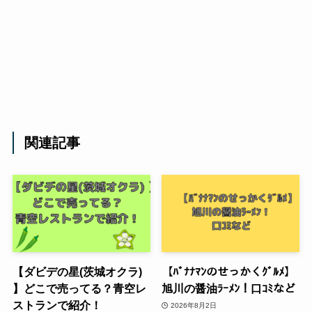
関連記事
【ダビデの星(茨城オクラ)
【ﾊﾞﾅﾅﾏﾝのせっかくｸﾞﾙﾒ】
】どこで売ってる？青空レ
旭川の醤油ﾗｰﾒﾝ！口ｺﾐなど
ストランで紹介！
2026年8月2日