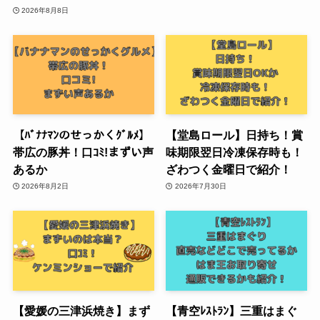
2026年8月8日
【ﾊﾞﾅﾅﾏﾝのせっかくｸﾞﾙﾒ】
【堂島ロール】日持ち！賞
帯広の豚丼！口ｺﾐ!まずい声
味期限翌日冷凍保存時も！
あるか
ざわつく金曜日で紹介！
2026年8月2日
2026年7月30日
【愛媛の三津浜焼き】まず
【青空ﾚｽﾄﾗﾝ】三重はまぐ