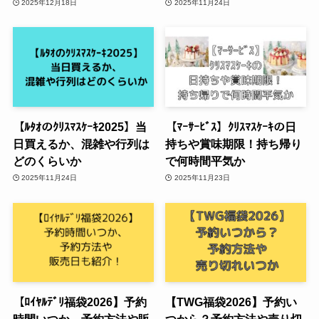
2025年12月18日
2025年11月24日
【ﾙﾀｵのｸﾘｽﾏｽｹｰｷ2025】当
【ﾏｰｻｰﾋﾞｽ】ｸﾘｽﾏｽｹｰｷの日
日買えるか、混雑や行列は
持ちや賞味期限！持ち帰り
どのくらいか
で何時間平気か
2025年11月24日
2025年11月23日
【ﾛｲﾔﾙﾃﾞﾘ福袋2026】予約
【TWG福袋2026】予約い