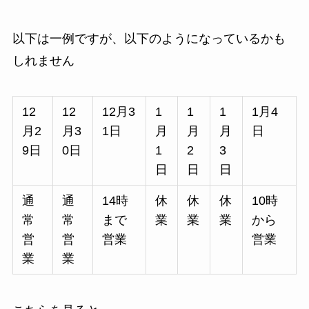
以下は一例ですが、以下のようになっているかも
しれません
12
12
12月3
1
1
1
1月4
月2
月3
1日
月
月
月
日
9日
0日
1
2
3
日
日
日
通
通
14時
休
休
休
10時
常
常
まで
業
業
業
から
営
営
営業
営業
業
業