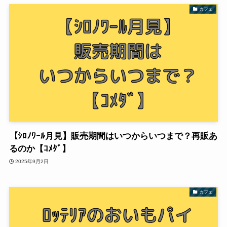
カフェ
【ｼﾛﾉﾜｰﾙ月見】販売期間はいつからいつまで？再販あ
るのか【ｺﾒﾀﾞ】
2025年9月2日
カフェ