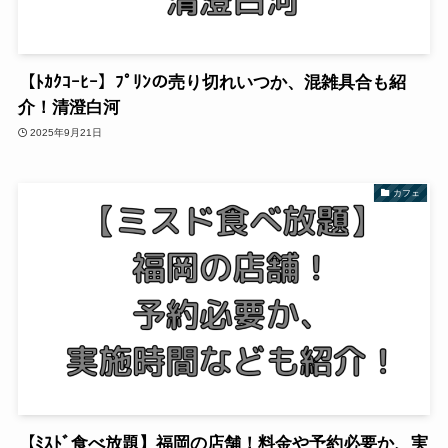
【ﾄｶｸｺｰﾋｰ】ﾌﾟﾘﾝの売り切れいつか、混雑具合も紹
介！清澄白河
2025年9月21日
カフェ
【ﾐｽﾄﾞ食べ放題】福岡の店舗！料金や予約必要か、実