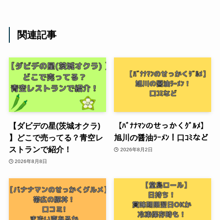
関連記事
【ダビデの星(茨城オクラ)
【ﾊﾞﾅﾅﾏﾝのせっかくｸﾞﾙﾒ】
】どこで売ってる？青空レ
旭川の醤油ﾗｰﾒﾝ！口ｺﾐなど
ストランで紹介！
2026年8月2日
2026年8月8日