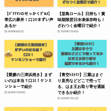
【ﾊﾞﾅﾅﾏﾝのせっかくｸﾞﾙﾒ】
【堂島ロール】日持ち！賞
帯広の豚丼！口ｺﾐ!まずい声
味期限翌日冷凍保存時も！
あるか
ざわつく金曜日で紹介！
2026年8月2日
2026年7月30日
【愛媛の三津浜焼き】まず
【青空ﾚｽﾄﾗﾝ】三重はまぐ
いのは本当？口ｺﾐ！ケンミ
り直売などどこで売って
ンショーで紹介
る、はま王お取り寄せ通販
できるか紹介！
2026年7月28日
2026年7月11日