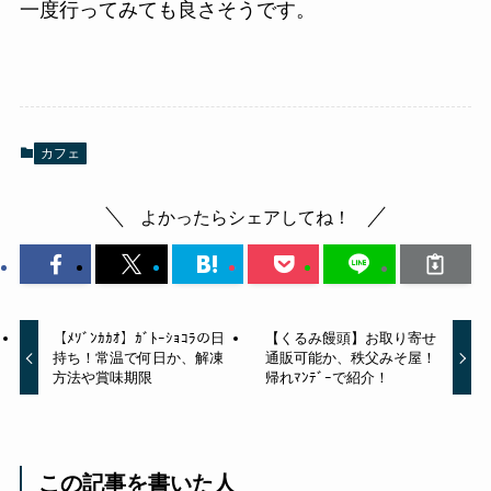
一度行ってみても良さそうです。
カフェ
よかったらシェアしてね！
【ﾒｿﾞﾝｶｶｵ】ｶﾞﾄｰｼｮｺﾗの日
【くるみ饅頭】お取り寄せ
持ち！常温で何日か、解凍
通販可能か、秩父みそ屋！
方法や賞味期限
帰れﾏﾝﾃﾞｰで紹介！
この記事を書いた人