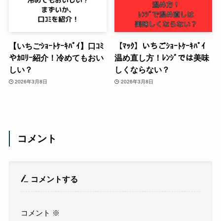
【いちごｼｮｰﾄｹｰｷﾊﾟｲ】口ｺﾐ
【ﾏｯｸ】いちごｼｮｰﾄｹｰｷﾊﾟｲ
やｶﾛﾘｰ紹介！冷めてもおい
温め直し方！ﾚﾝｼﾞでは美味
しい？
しくならない？
2026年3月8日
2026年3月8日
コメント
コメントする
コメント
※