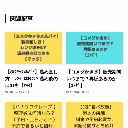
関連記事
【ﾐﾙｸｷｬﾗﾒﾙﾊﾟｲ】温め直し
【コメダかき氷】販売期間
方！ﾚﾝｼﾞはNG？温め後の
いつまで？再販あるのか
口ｺﾐも【ﾏｯｸ】
【ｺﾒﾀﾞ】
2026年7月20日
2026年6月14日