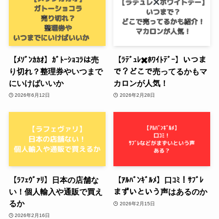
【ﾒｿﾞﾝｶｶｵ】ｶﾞﾄｰｼｮｺﾗは売
【ﾗﾃﾞｭﾚ✖️ﾎﾜｲﾄﾃﾞｰ】いつま
り切れ？整理券やいつまで
で？どこで売ってるかもマ
にいけばいいか
カロンが人気！
2026年6月12日
2026年2月28日
【ﾗﾌｪｳﾞｧﾘ】日本の店舗な
【ｱﾙﾊﾞﾝｷﾞﾙﾒ】口ｺﾐ！ｻﾌﾞﾚ
い！個人輸入や通販で買え
まずいという声はあるのか
るか
2026年2月15日
2026年2月16日