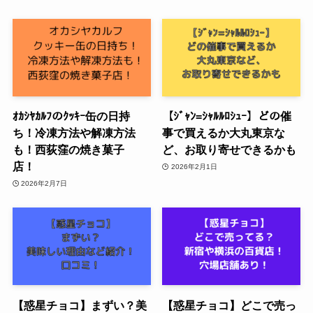
ｵｶｼﾔｶﾙﾌのｸｯｷｰ缶の日持
【ｼﾞｬﾝ=ｼｬﾙﾙﾛｼｭｰ】どの催
ち！冷凍方法や解凍方法
事で買えるか大丸東京な
も！西荻窪の焼き菓子
ど、お取り寄せできるかも
店！
2026年2月1日
2026年2月7日
【惑星チョコ】まずい？美
【惑星チョコ】どこで売っ