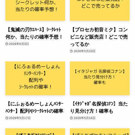
【鬼滅の刃ｳｴﾊｰｽ】ｼｰｸﾚｯﾄ
【プロセカ初音ミク】コン
何か、当たりの確率予想！
ビニなど販売店！どこで売
ってるか
2026年6月3日
2026年5月23日
【にふぉるめーしょんﾊﾝﾀｰ
【ｲﾀｼﾞｬｶﾞ名探偵ｺﾅﾝ】当た
ﾊﾝﾀｰ】配列やｼｰｸﾚｯﾄの確率
り見分け方！確率も
2026年5月17日
2026年5月16日