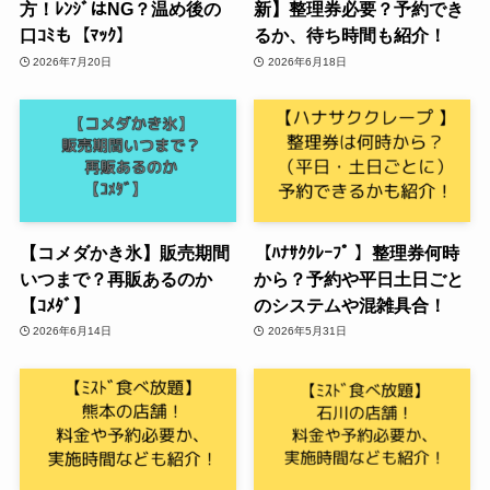
方！ﾚﾝｼﾞはNG？温め後の
新】整理券必要？予約でき
口ｺﾐも【ﾏｯｸ】
るか、待ち時間も紹介！
2026年7月20日
2026年6月18日
【コメダかき氷】販売期間
【ﾊﾅｻｸｸﾚｰﾌﾟ 】整理券何時
いつまで？再販あるのか
から？予約や平日土日ごと
【ｺﾒﾀﾞ】
のシステムや混雑具合！
2026年6月14日
2026年5月31日