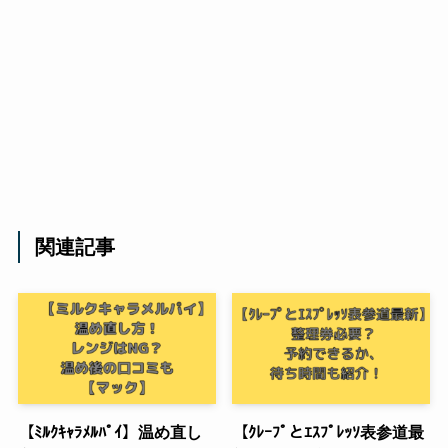
関連記事
【ﾐﾙｸｷｬﾗﾒﾙﾊﾟｲ】温め直し
【ｸﾚｰﾌﾟとｴｽﾌﾟﾚｯｿ表参道最