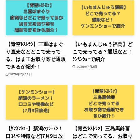
【青空ﾚｽﾄﾗﾝ】三重はまぐ
【いもまんじゅう福岡】ど
り直売などどこで売って
こで売ってる？通販など！
る、はま王お取り寄せ通販
ｹﾝﾐﾝｼｮｰで紹介
できるか紹介！
2026年7月2日
2026年7月11日
【ｹﾝﾐﾝｼｮｰ】新潟のﾗｰﾒﾝ！
【青空ﾚｽﾄﾗﾝ】三島馬鈴薯
口ｺﾐや特徴など(7月9日放
はどこで売ってる、お取り