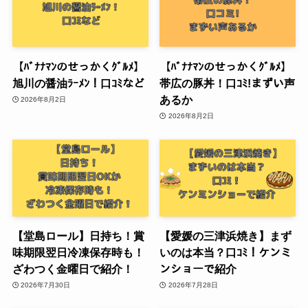
【ﾊﾞﾅﾅﾏﾝのせっかくｸﾞﾙﾒ】
【ﾊﾞﾅﾅﾏﾝのせっかくｸﾞﾙﾒ】
旭川の醤油ﾗｰﾒﾝ！口ｺﾐなど
帯広の豚丼！口ｺﾐ!まずい声
あるか
2026年8月2日
2026年8月2日
【堂島ロール】日持ち！賞
【愛媛の三津浜焼き】まず
味期限翌日冷凍保存時も！
いのは本当？口ｺﾐ！ケンミ
ざわつく金曜日で紹介！
ンショーで紹介
2026年7月30日
2026年7月28日