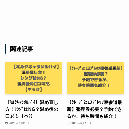
関連記事
【ﾐﾙｸｷｬﾗﾒﾙﾊﾟｲ】温め直し
【ｸﾚｰﾌﾟとｴｽﾌﾟﾚｯｿ表参道最
方！ﾚﾝｼﾞはNG？温め後の
新】整理券必要？予約でき
口ｺﾐも【ﾏｯｸ】
るか、待ち時間も紹介！
2026年7月20日
2026年6月18日