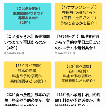
【コメダかき氷】販売期間
【ﾊﾅｻｸｸﾚｰﾌﾟ 】整理券何時
いつまで？再販あるのか
から？予約や平日土日ごと
【ｺﾒﾀﾞ】
のシステムや混雑具合！
2026年6月14日
2026年5月31日
【ﾐｽﾄﾞ食べ放題】熊本の店
【ﾐｽﾄﾞ食べ放題】石川の店
舗！料金や予約必要か、実
舗！料金や予約必要か、実
施時間なども紹介！
施時間なども紹介！