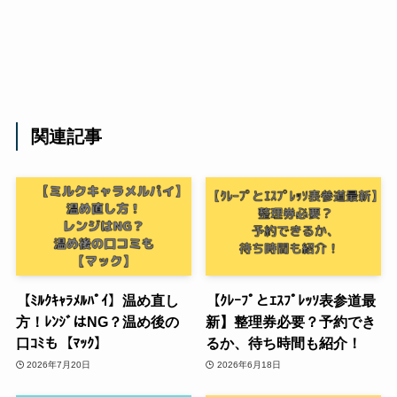
関連記事
【ﾐﾙｸｷｬﾗﾒﾙﾊﾟｲ】温め直し
【ｸﾚｰﾌﾟとｴｽﾌﾟﾚｯｿ表参道最
方！ﾚﾝｼﾞはNG？温め後の
新】整理券必要？予約でき
口ｺﾐも【ﾏｯｸ】
るか、待ち時間も紹介！
2026年7月20日
2026年6月18日