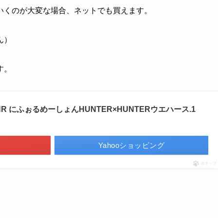
いくのが大変な場合、ネットでも買えます。
ん）
す。
 HR にふぉるめーしょんHUNTER×HUNTERウエハース.1
Yahooショッピング
ポチップ