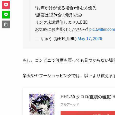
*お声かけが被る場合♥️含む方優先
*譲渡は1部♥️含む取引のみ
リンク未読返信しません🙅🏻‍♀️
お気軽にお声掛けください𖥧𖤣
pic.twitter.co
— りゅう (@RR_99IL)
May 17, 2026
もし、コンビニで何度も買っても見つからない場
楽天やヤフーショッピングでは、以下より買えま
HH1-30 クロロ(盗賊の極意)
フルアヘッド