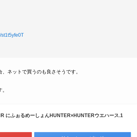
m/st1t5yfe0T
合、ネットで買うのも良さそうです。
す。
 HR にふぉるめーしょんHUNTER×HUNTERウエハース.1