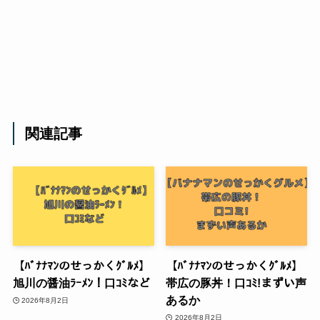
関連記事
【ﾊﾞﾅﾅﾏﾝのせっかくｸﾞﾙﾒ】
【ﾊﾞﾅﾅﾏﾝのせっかくｸﾞﾙﾒ】
旭川の醤油ﾗｰﾒﾝ！口ｺﾐなど
帯広の豚丼！口ｺﾐ!まずい声
あるか
2026年8月2日
2026年8月2日