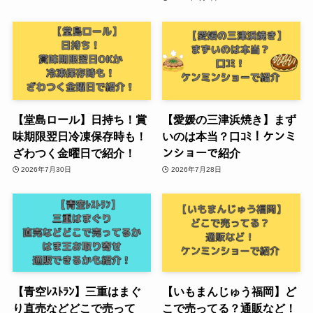
【堂島ロール】日持ち！賞
【愛媛の三津浜焼き】まず
味期限翌日冷凍保存時も！
いのは本当？口ｺﾐ！ケンミ
ざわつく金曜日で紹介！
ンショーで紹介
2026年7月30日
2026年7月28日
【青空ﾚｽﾄﾗﾝ】三重はまぐ
【いもまんじゅう福岡】ど
り直売などどこで売って
こで売ってる？通販など！