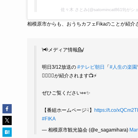
佐々木 さとみ(@satomincat8619)
相模原市からも、おうちカフェFikaのことが紹
\📢メディア情報💁/
明日3/12放送の
#テレビ朝日
「
#人生の楽園
👨‍❤️‍💋‍👨が紹介されます📺⚡
ぜひご覧ください👀✨
【番組ホームページ☟】
https://t.co/xQCm2
#FIKA
— 相模原市観光協会 (@e_sagamihara)
Mar