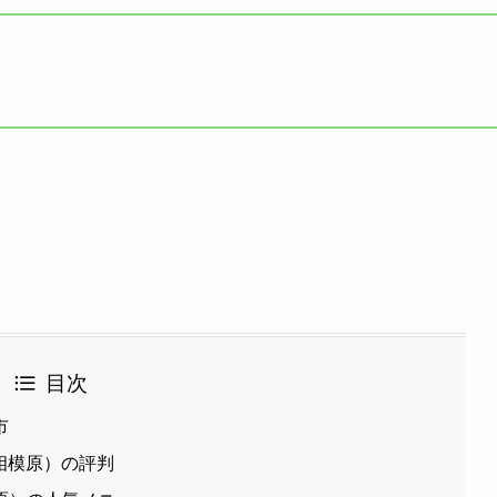
目次
市
（相模原）の評判