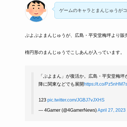
ゲームのキャラとまんじゅうが
ぷよぷよまんじゅうが、広島・平安堂梅坪より販
楕円形のまんじゅうでこしあんが入っています。
「ぷよまん」が復活か。広島・平安堂梅坪が
降に関東などでも展開
https://t.co/Pz5nHM7
123
pic.twitter.com/JGBJ7vJXHS
— 4Gamer (@4GamerNews)
April 27, 2023