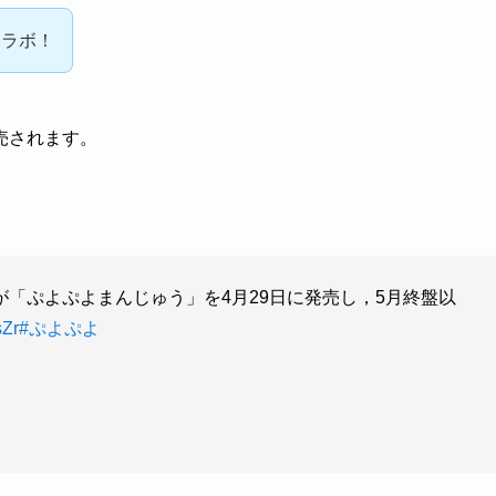
コラボ！
売されます。
「ぷよぷよまんじゅう」を4月29日に発売し，5月終盤以
sZr
#ぷよぷよ